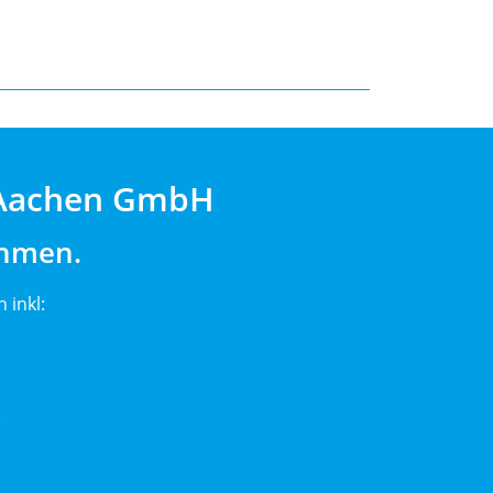
r Aachen GmbH
ehmen.
 inkl:
«